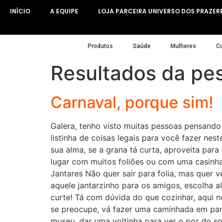
Ir
INÍCIO
A EQUIPE
LOJA PARCEIRA UNIVERSO DOS PRAZER
para
o
conteúdo
Produtos
Saúde
Mulheres
Cu
Resultados da pe
Carnaval, porque sim!
Galera, tenho visto muitas pessoas pensando 
listinha de coisas legais para você fazer nest
sua alma, se a grana tá curta, aproveita pa
lugar com muitos foliões ou com uma casinha t
Jantares Não quer sair para folia, mas quer
aquele jantarzinho para os amigos, escolha 
curte! Tá com dúvida do que cozinhar, aqui 
se preocupe, vá fazer uma caminhada em parq
museu, dar uma voltinha para ver o por do so