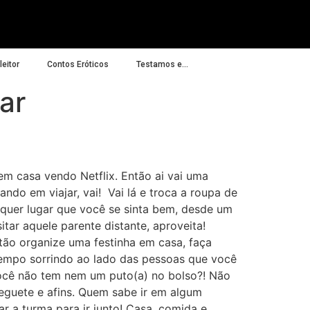
eitor
Contos Eróticos
Testamos e…
ar
 em casa vendo Netflix. Então ai vai uma
sando em viajar, vai! Vai lá e troca a roupa de
lquer lugar que você se sinta bem, desde um
itar aquele parente distante, aproveita!
tão organize uma festinha em casa, faça
 tempo sorrindo ao lado das pessoas que você
você não tem nem um puto(a) no bolso?! Não
eguete e afins. Quem sabe ir em algum
r a turma para ir junto! Casa, comida e