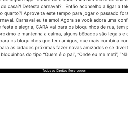
de casa?! Detesta carnaval?! Então aconselho a ligar a tel
r o quarto?! Aproveita este tempo para jogar o passado fora
rnaval. Carnaval eu te amo! Agora se você adora uma co
e festa e alegria, CARA vai para os bloquinhos de rua, tem
 próximo e mantenha a calma, alguns bêbados são legais e 
 para os bloquinhos que tem amigos, que mais combina co
 para as cidades próximas fazer novas amizades e se diver
loquinhos do tipo “Quem é o pai”, “Onde eu me meti”, “Não
Todos os Direitos Reservados