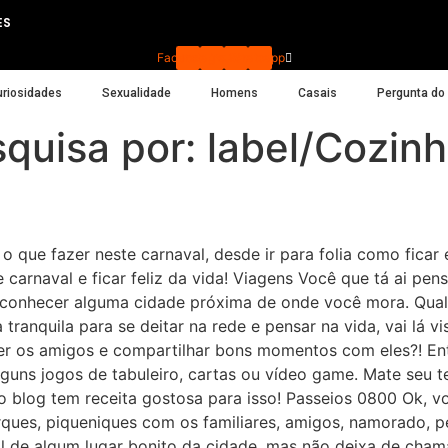
ES
Facebook
Instagram
Youtube
Whatsapp
riosidades
Sexualidade
Homens
Casais
Pergunta do l
squisa por:
label/Cozinh
o que fazer neste carnaval, desde ir para folia como ficar
e carnaval e ficar feliz da vida! Viagens Você que tá ai pen
ra conhecer alguma cidade próxima de onde você mora. Qua
ranquila para se deitar na rede e pensar na vida, vai lá vis
 ver os amigos e compartilhar bons momentos com eles?! En
alguns jogos de tabuleiro, cartas ou vídeo game. Mate seu
no blog tem receita gostosa para isso! Passeios 0800 Ok, 
ues, piqueniques com os familiares, amigos, namorado, p
l de algum lugar bonito da cidade, mas não deixa de chama